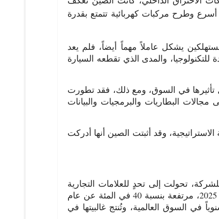
 أسرع وطرح مركبات كهربائية تتمتع بقدرة
هلكين يشكل عاملاً مهماً أيضاً، فلم يعد
للتكنولوجيا، والمدى الذي تقطعه السيارة
اصل تأثيرها في السوق، ومع ذلك، فقد تطورت
لى مجالات البطاريات والبرمجيات والبيانات
لاستراتيجية، وقد أثبتت الصين أنها أدركت
ركة، تحولت إلى تحدٍ للعلامات التجارية
واستحوذت العلامات التجارية الصينية على ما يقارب من 70 في المئة من سوقها في الصين عام 2025، مرتفعة بنسبة 40 في المئة عن عام
فاغن"، التي كانت تبيع ما يصل إلى 11 مليون مركبة سنوياً في السوق العالمية، وتُنتج غالبيتها في