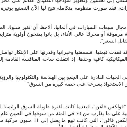
ات، فقد طورت منظومة متكاملة تتيح لها الآن التصنيع بوتيرة
ال مبيعات السيارات في ألمانيا، ألاحظ أن تغير سلوك المست
موقة أو محرك عالي الأداء، بل باتوا يمنحون أولوية متزايدة 
قابل السعر".
ية قد فقدت قيمتها، فسمعتها وخبراتها وقدرتها على الابتكار تو
الميكانيكية كافية وحدها، إذ انتقلت ساحة المنافسة القادمة إ
لجهات القادرة على الجمع بين الهندسة والتكنولوجيا والرؤية ا
من الاستحواذ بسرعة على حصة كبيرة من السوق"
"فولكس فاغن"، فبعدما كانت لفترة طويلة السوق الرئيسة للش
أما النتيجة فهي واضحة، فشركة "فولكس 