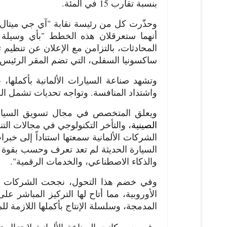
بنسبة تقارب 15 في المئة.
وحذّرت كل من رئيسة نقابة "آي جي ميتال"
أنهما ستعرقلان هذه الخطط "بأي وسيلة 
المحادثات، بالتزامن مع الإعلان عن تنظيم 
ساكسونيا السفلى، التي تضم المقر الرئيس
وتشهد صناعة السيارات الألمانية بأكمله
واشتداد المنافسة. وتواجه تحديات تشمل ال
ويعلق المتخصص في مجال تسويق السيارات 
الصينية
، والتأخر التكنولوجي في مجالات التن
الشركات الألمانية سمعتها استناداً إلى خبر
السيارة الحديثة لم تعد تعرف وحسب بقوة ال
والذكاء الاصطناعي، والخدمات الرقمية".
وفي خضم هذا التحول، نجحت الشركات الم
الأوروبية، مما أتاح لها التركيز المباشر ع
المدمجة، وسلسلة الإنتاج بأكملها اللازمة للم
وفي حين كانت الصناعة الألمانية لا تزال