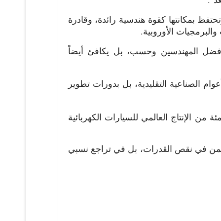
تحتفظ بمكانتها كقوة هندسية رائدة، وقادرة
والبرمجيات الأوروبية.
أفضل المهندسين وحسب، بل يكافئ أيضاً
عوام الصناعية التقليدية، بل بدورات تطوير
يانات وكالة الطاقة الدولية كشفت أن الصين استحوذت على ما يقارب من 75 في المئة من الإنتاج العالمي للسيارات الكهربائية
ا تكمن في نقص القدرات، بل في تراجع نسبي