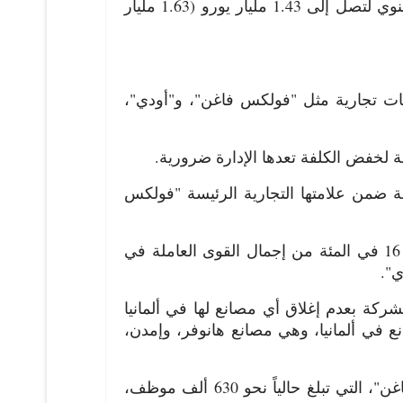
الفصلية أواخر أبريل (نيسان) الماضي، قد شهدت انخفاضاً في أرباحها بنسبة 17 في المئة على أساس سنوي لتصل إلى 1.43 مليار يورو (1.63 مليار
ش إدارة المجموعة، التي تملك 10 علامات تجارية مثل "فولكس فاغن"، و"أودي"،
 لخفض الكلفة تعدها الإدارة ضرورية.
اء 50 ألف وظيفة في ألمانيا بحلول عام 2030، بما في ذلك 35 ألف وظيفة ضمن علامتها التجارية الرئيسة "فولكس
ويدرس الرئيس التنفيذي أوليفر بلومه حالياً إلغاء 100 ألف وظيفة على مستوى العالم، وهو ما يمثل نحو 16 في المئة من إجمال القوى العاملة في
ي".
لنقابات في أواخر عام 2024، وذلك مقابل التزام الشركة بعدم إغلاق أي مصانع لها في ألمانيا
 في ألمانيا، وهي مصانع هانوفر، وإمدن،
وفي حال الموافقة عليها نهائياً، ستؤدي هذه التدابير إلى خفض القوى العاملة العالمية لشركة "فولكس فاغن"، التي تبلغ حالياً نحو 630 ألف موظف،