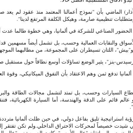
ار) الماضي بأن "نموذج أعمالنا المعتمد منذ عقود لم يعد 
تطلبات تنظيمية صارمة، وهيكل الكلفة المرتفع لدينا".
 الحضور الصناعي للشركة في ألمانيا، وهي خطوة طالما عدت أم
أسواق والنقابات العمالية وحسب، بل تشمل أيضاً مسهمين قدا
" و"بيش"، اللتان تسيطران على المجموعة، من مطالبهما الموجهة 
يدس-بنز"، يثير الوضع تساؤلات أوسع نطاقاً حول مستقبل صناعة
انيا تدفع ثمن وهم الاعتقاد بأن التفوق الميكانيكي، وقوة ال
قطاع السيارات وحسب، بل تمتد لتشمل مجالات الطاقة والبرم
و عالم قائم على الدقة والهندسة، أما السيارة الكهربائية، ف
.
 استراتيجية تليق بفاعل دولي، في حين ظلت ألمانيا مترددة 
تي شيدت خصيصاً لمحركات الاحتراق الداخلي.
ولم تكن تفتقر إل
ا تزال تسعى إلى إتقان "عالم الأمس"، كانت الصين تبني "عالم الغ