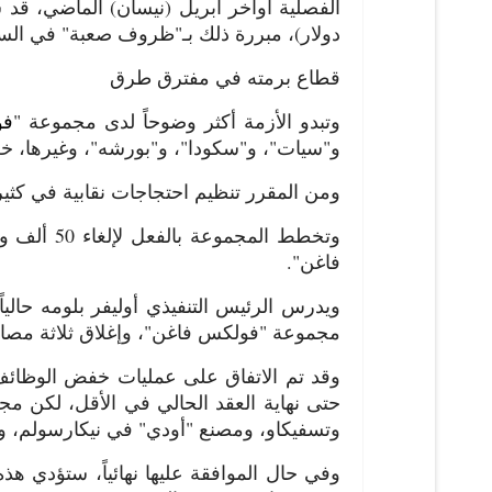
دولار)، مبررة ذلك بـ"ظروف صعبة" في ال
قطاع برمته في مفترق طرق
وتبدو الأزمة أكثر وضوحاً لدى مجموعة "
فو
و"سيات"، و"سكودا"، و"بورشه"، وغيرها، خطة
ومن المقرر تنظيم احتجاجات نقابية في كثي
فاغن".
مجموعة "فولكس فاغن"، وإغلاق ثلاثة مصانع 
حتى نهاية العقد الحالي في الأقل، لكن م
وتسفيكاو، ومصنع "أودي" في نيكارسولم، وإلغاء ما يصل إل