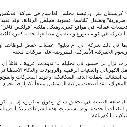
 كريستيان بينر، ورئيسة مجلس العاملين في شركة "فولكس فا
ضرورية".
وتشغل كلتاهما عضوية مجلس الرقابة، وقد تعهدتا
تجمعات عمالية في مواقع كثيرة.
وهيكل ملكية "فولكس فاغن" يُع
 للشركة في فولفسبورغ وستة من مصانعها، حصة كبيرة كافية ل
ا، بما في ذلك شركة "بي إم دبليو"، عمليات خفض للوظائف 
رسوم الجمركية الأميركية المفروضة على مركبات معينة.
نزار بن حليلو، في تحليله لـ"اندبندنت عربية"، قائلاً إ
قل الكهربائي والتقنيات الرقمية والروبوتات والذكاء الاصطناعي
ات استثنائية شملت الدقة الميكانيكية وجودة المحركات والموثوق
محرك، فقد أصبحت مركبة المستقبل منتجاً تكنولوجياً يجمع بين 
صنعة الصينية في تحقيق سبق وتفوق مبكرين، إذ لم تكن مقي
لى التقنيات الجديدة. وقد استثمرت هذه الشركات مبكراً في الب
ركبات الكهربائية.
 تسعى إلى تحسين وتطوير نموذجها التقليدي القائم على محر