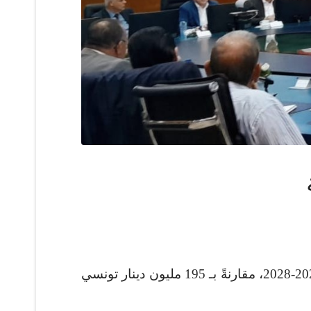
تعتزم شركة بولينا القابضة تسريع برنامجها الاستثماري بمتوسط ​​336 مليون دينار سنويًا خلال الفترة 2026-2028، مقارنةً بـ 195 مليون دينار تونسي