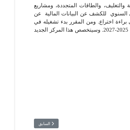
 والتغليف، والطاقات المتجددة، ومشاريع
امي السنوي للكشف عن البيانات المالية عن
براءة اختراع. ومن المقرر بدء تشغيله في
شهر أوت 2027. ومن المتوقع أن يتطلب المشروع استثمارًا قدره 240 مليون دينار تونسي خلال الفترة 2025-2027. وسيتخصص هذا المركز الجديد
المقال السابق: حلم التصنيع الد
السابق