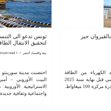
القيروان حيز
تونس تدعو الى التنس
لتحقيق الانتقال الطا
بيئة واقتصاد أخضر
1 minute read
 الكهرباء من الطاقة
احتضنت مدينة سورينتو ا
الشمسية الفولطاضوئية بالوسط التونسي قبل نهاية سنة 2025
البيت الأوروبي – أ
100 ميغاواط.
الاستراتيجية الأوروبي
واجتماعية وثقافية جديد